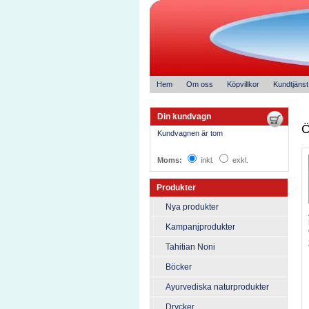
Hem
Om oss
Köpvillkor
Kundtjänst
Din kundvagn
Ö
Kundvagnen är tom
Moms:
inkl.
exkl.
Produkter
Nya produkter
Kampanjprodukter
Tahitian Noni
Böcker
Ayurvediska naturprodukter
Drycker