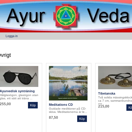
Logga in
vrigt
Ayurvedisk synträning
Tibetanska
Hålglasögon, glasögon utan
tempelklockor, ett par
Två solida mässingsklock
glas, ett sätt att träna ...
med rem
ca 7 cm, sammanbundn
255,00
me...
Meditations CD
215,00
Guidade meditioner på CD-
skiva. Meditationerna är le...
87,50