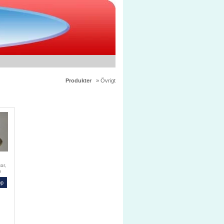
Produkter
» Övrigt
or,
a