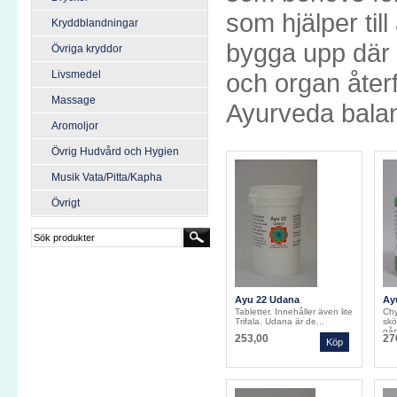
som hjälper till
Kryddblandningar
bygga upp där d
Övriga kryddor
Livsmedel
och organ återf
Massage
Ayurveda bala
Aromoljor
Övrig Hudvård och Hygien
Musik Vata/Pitta/Kapha
Övrigt
Ayu 22 Udana
Ay
(U
Tabletter. Innehåller även lite
Ch
Trifala. Udana är de...
skö
gån
253,00
27