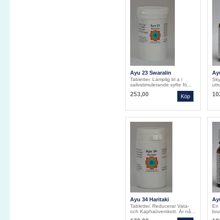
Ayu 23 Swaralin
Ay
Tabletter. Lämplig bl a i
Sky
salivstimulerande syfte fö...
utt
253,00
10
Ayu 34 Haritaki
Ay
Tabletter. Reducerar Vata-
En 
och Kaphaöverskott. Är nå...
bru