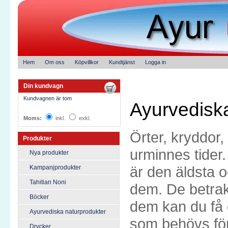
Hem
Om oss
Köpvillkor
Kundtjänst
Logga in
Din kundvagn
Kundvagnen är tom
Ayurvedisk
Moms:
inkl.
exkl.
Örter, kryddor,
Produkter
urminnes tider
Nya produkter
är den äldsta
Kampanjprodukter
Tahitian Noni
dem. De betrak
Böcker
dem kan du få d
Ayurvediska naturprodukter
som behövs för
Drycker