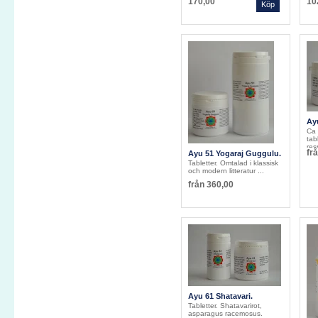
170,00
10
Ayu
Ca 
tab
res
fr
Ayu 51 Yogaraj Guggulu.
Tabletter. Omtalad i klassisk
och modern litteratur ...
från
360,00
Ayu 61 Shatavari.
Tabletter. Shatavarirot,
asparagus racemosus.