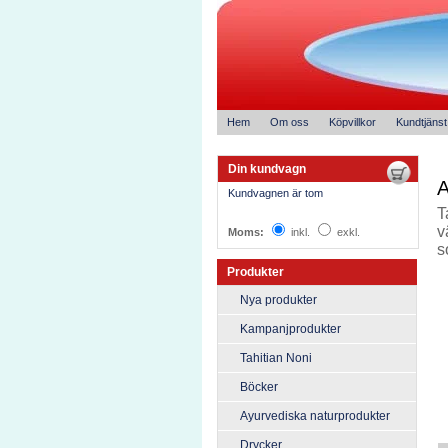
Hem
Om oss
Köpvillkor
Kundtjänst
Din kundvagn
A
Kundvagnen är tom
T
v
Moms:
inkl.
exkl.
s
Produkter
Nya produkter
Kampanjprodukter
Tahitian Noni
Böcker
Ayurvediska naturprodukter
Drycker