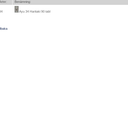
Artnr:
Benämning:
34
Ayu 34 Haritaki 90 tabl
llbaka